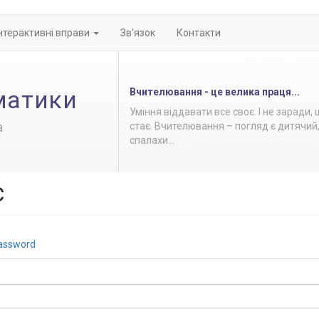
Інтерактивні вправи
Зв'язок
Контакти
матики
Вчителювання - це велика праця...
Уміння віддавати все своє. І не заради,
а
стає. Вчителювання – погляд є дитячий,
спалахи...
с
assword