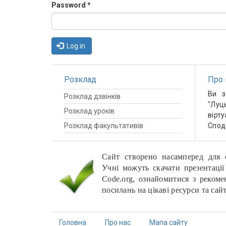
Password
*
Log in
Розклад
Про 
Ви з
Розклад дзвінків
"Луц
Розклад уроків
вірт
Розклад факультативів
Спод
Сайт створено насамперед для о
Учні можуть скачати презентації
Code.org, ознайомитися з рекоме
посилань на цікаві ресурси та сай
Головна
Про нас
Мапа сайту