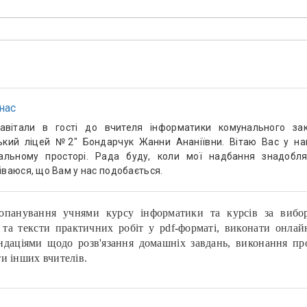
нас
авітали в гості до вчителя інформатики комунального за
ький ліцей №2" Бондарчук Жанни Ананіївни. Вітаю Вас у н
уальному просторі. Рада буду, коли мої надбання знадобля
іваюся, що Вам у нас подобається.
панування учнями курсу інформатики та курсів за виборо
 та тексти практичних робіт у pdf-форматі, виконати онлай
ндаціями щодо розв'язання домашніх завдань, виконання про
ти інших вчителів.