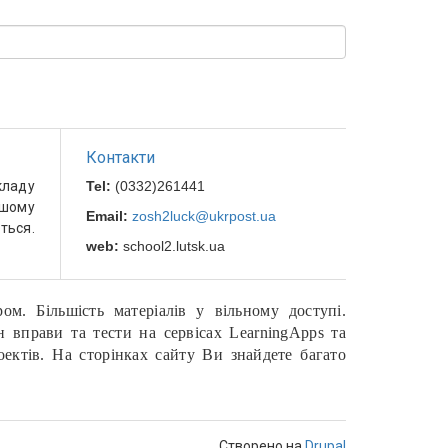
Контакти
кладу
Tel:
(0332)261
441
ашому
Email:
zosh2luck@ukrpost.ua
ться.
web:
school2.lutsk.ua
м. Більшість матеріалів у вільному доступі.
н вправи та тести на сервісах LearningApps та
ектів. На сторінках сайту Ви знайдете багато
Створено на
Drupal