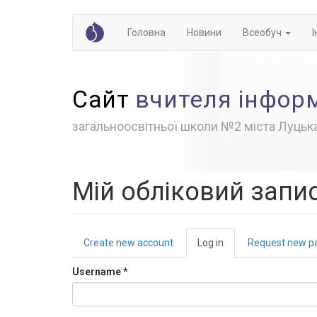
Skip
Головна
Новини
Всеобуч
to
main
content
Сайт
вчителя інфор
загальноосвітньої школи №2 міста Луцьк
Мій обліковий запи
Primary
Create new account
Log in
(active
Request new p
tabs
tab)
Username
*