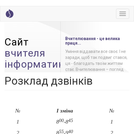
Skip
Toggl
to
navig
main
content
Сайт
Вчителювання - це велика
праця...
вчителя
Уміння віддавати все своє. І не
заради, щоб так подвиг стався,
інформатики
ця - благодать твоїм життям
стає. Вчителювання – погляд
загальноосвітньої
є дитячий, в ньому горить до
Розклад дзвінків
школи №2 міста
знання тяготінь, в очах зоріють
Луцька
спалахи...
№
І зміна
№
00
45
1
8
-8
1
55
40
2
8
-9
2