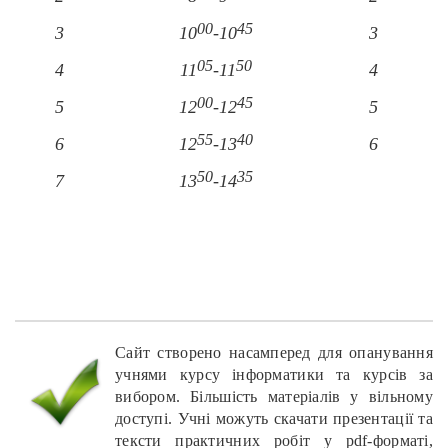
00
45
3
10
-10
3
05
50
4
11
-11
4
00
45
5
12
-12
5
55
40
6
12
-13
6
50
35
7
13
-14
Сайт створено насамперед для опанування
учнями курсу інформатики та курсів за
вибором. Більшість матеріалів у вільному
доступі. Учні можуть скачати презентації та
тексти практичних робіт у pdf-форматі,